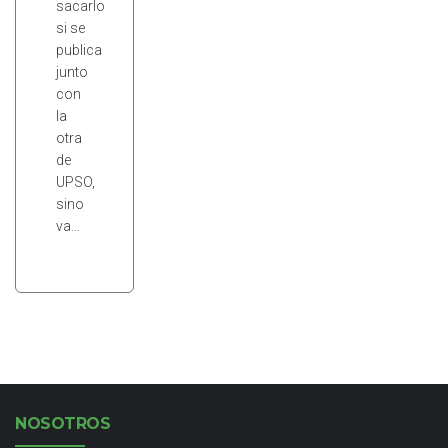
sacarlo
si se
publica
junto
con
la
otra
de
UPSO,
sino
va…
NOSOTROS