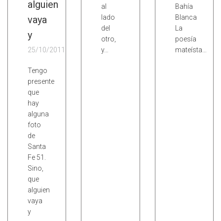
alguien
al
Bahía
lado
Blanca
vaya
del
La
y
otro,
poesía
25/10/2011
y…
mateísta…
Tengo
presente
que
hay
alguna
foto
de
Santa
Fe 51.
Sino,
que
alguien
vaya
y