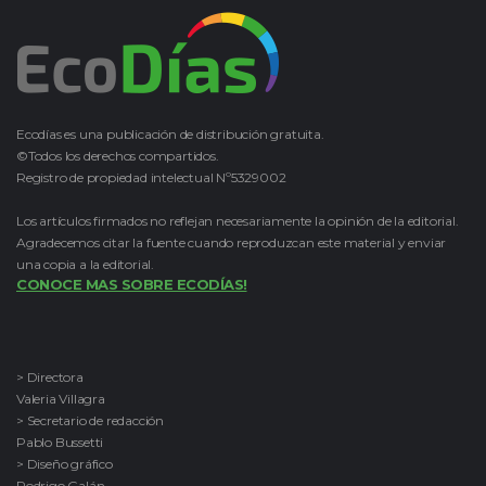
Ecodías es una publicación de distribución gratuita.
©Todos los derechos compartidos.
Registro de propiedad intelectual Nº5329002
Los artículos firmados no reflejan necesariamente la opinión de la editorial.
Agradecemos citar la fuente cuando reproduzcan este material y enviar
una copia a la editorial.
CONOCE MAS SOBRE ECODÍAS!
> Directora
Valeria Villagra
> Secretario de redacción
Pablo Bussetti
> Diseño gráfico
Rodrigo Galán