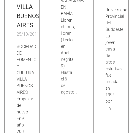
VACACIONES
VILLA
EN
Universidad
BAHÍA
BUENOS
Provincial
Lloren
del
AIRES
chicos,
Sudoeste
lloren
25/10/2011
La
(Texto
joven
en
SOCIEDAD
casa
Arial
DE
de
negrita
FOMENTO
altos
9)
Y
estudios
Hasta
CULTURA
fue
el 6
VILLA
creada
de
BUENOS
en
agosto…
AIRES
1994
Empezar
por
de
Ley…
nuevo
En el
año
2001