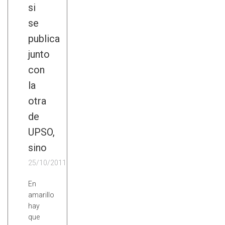
si
se
publica
junto
con
la
otra
de
UPSO,
sino
25/10/2011
En
amarillo
hay
que