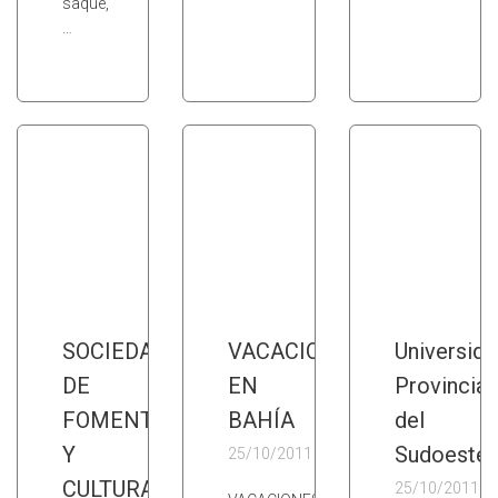
saque,
…
SOCIEDAD
VACACIONES
Universida
DE
EN
Provincial
FOMENTO
BAHÍA
del
Y
Sudoeste
25/10/2011
CULTURA
25/10/2011