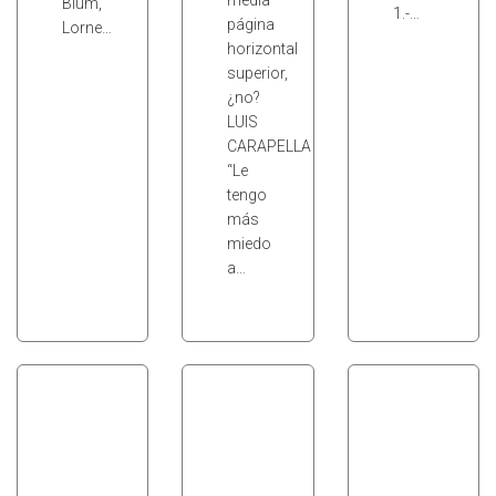
media
Blum,
1.-…
página
Lorne…
horizontal
superior,
¿no?
LUIS
CARAPELLA
“Le
tengo
más
miedo
a…