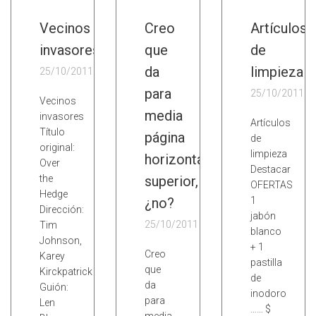
Vecinos
Creo
Artículos
invasores
que
de
da
limpieza
25/10/2011
para
25/10/2011
Vecinos
media
invasores
Artículos
Título
página
de
original:
limpieza
horizontal
Over
Destacar
the
superior,
OFERTAS
Hedge
¿no?
1
Dirección:
jabón
25/10/2011
Tim
blanco
Johnson,
+ 1
Creo
Karey
pastilla
que
Kirckpatrick
de
da
Guión:
inodoro
para
Len
…… $