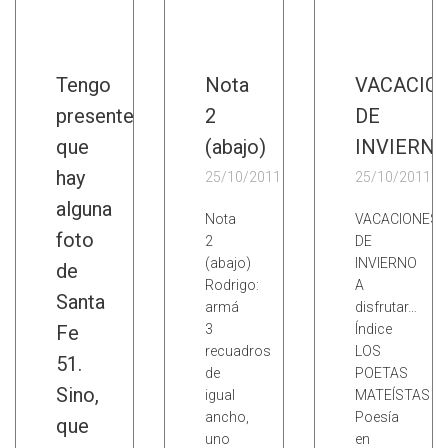
Tengo
Nota
VACACIO
presente
2
DE
que
(abajo)
INVIERNO
hay
25/10/2011
25/10/2011
alguna
Nota
VACACIONES
foto
2
DE
(abajo)
INVIERNO
de
Rodrigo:
A
Santa
armá
disfrutar…
Fe
3
Índice
recuadros
LOS
51.
de
POETAS
Sino,
igual
MATEÍSTAS
ancho,
Poesía
que
uno
en