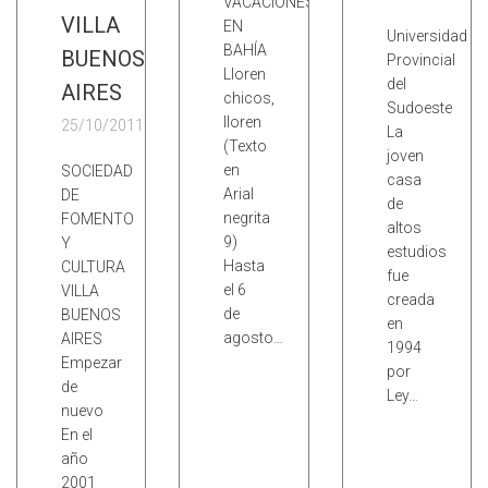
VACACIONES
VILLA
EN
Universidad
BAHÍA
BUENOS
Provincial
Lloren
del
AIRES
chicos,
Sudoeste
lloren
25/10/2011
La
(Texto
joven
en
SOCIEDAD
casa
Arial
DE
de
negrita
FOMENTO
altos
9)
Y
estudios
Hasta
CULTURA
fue
el 6
VILLA
creada
de
BUENOS
en
agosto…
AIRES
1994
Empezar
por
de
Ley…
nuevo
En el
año
2001