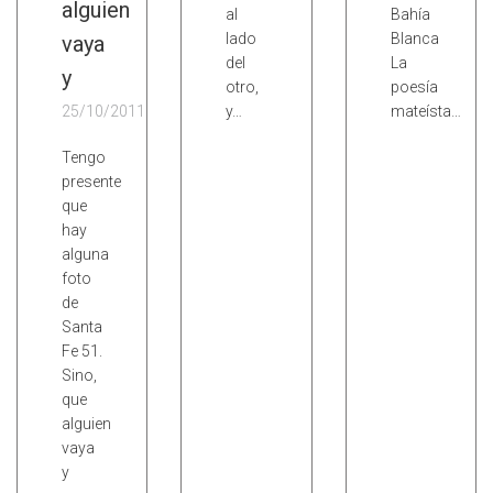
alguien
al
Bahía
lado
Blanca
vaya
del
La
y
otro,
poesía
25/10/2011
y…
mateísta…
Tengo
presente
que
hay
alguna
foto
de
Santa
Fe 51.
Sino,
que
alguien
vaya
y