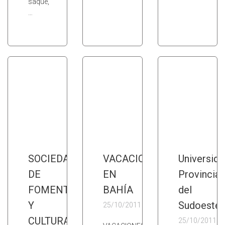
saque,
…
SOCIEDAD
VACACIONES
Universida
DE
EN
Provincial
FOMENTO
BAHÍA
del
Y
Sudoeste
25/10/2011
CULTURA
25/10/2011