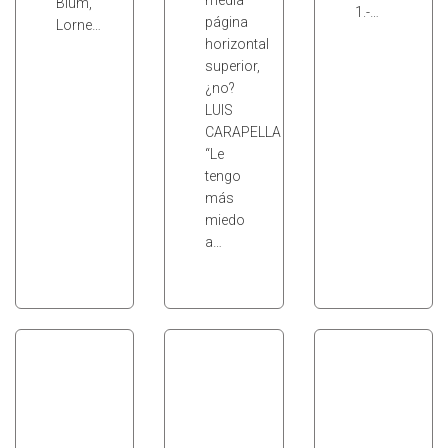
media
Blum,
1.-…
página
Lorne…
horizontal
superior,
¿no?
LUIS
CARAPELLA
“Le
tengo
más
miedo
a…