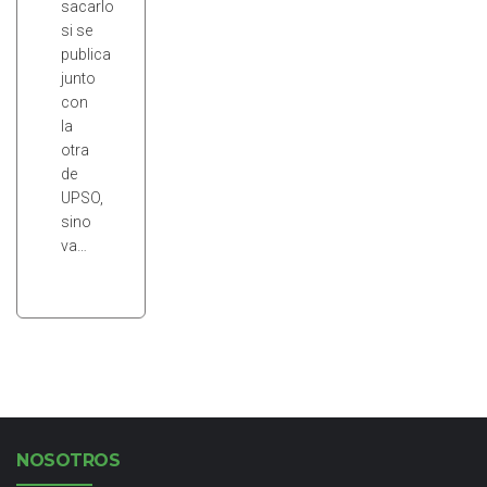
sacarlo
si se
publica
junto
con
la
otra
de
UPSO,
sino
va…
NOSOTROS