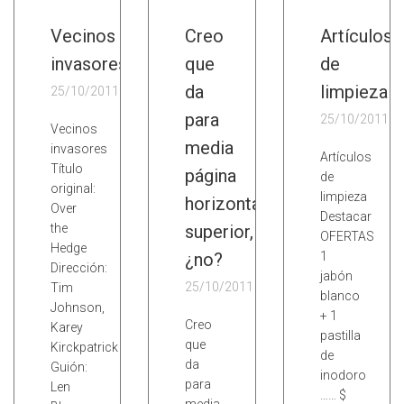
Vecinos
Creo
Artículos
invasores
que
de
da
limpieza
25/10/2011
para
25/10/2011
Vecinos
media
invasores
Artículos
Título
página
de
original:
limpieza
horizontal
Over
Destacar
the
superior,
OFERTAS
Hedge
¿no?
1
Dirección:
jabón
25/10/2011
Tim
blanco
Johnson,
+ 1
Creo
Karey
pastilla
que
Kirckpatrick
de
da
Guión:
inodoro
para
Len
…… $