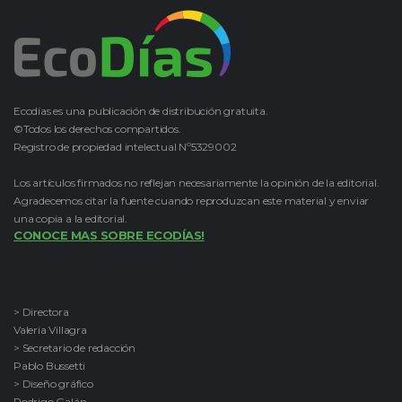
Ecodías es una publicación de distribución gratuita.
©Todos los derechos compartidos.
Registro de propiedad intelectual Nº5329002
Los artículos firmados no reflejan necesariamente la opinión de la editorial.
Agradecemos citar la fuente cuando reproduzcan este material y enviar
una copia a la editorial.
CONOCE MAS SOBRE ECODÍAS!
> Directora
Valeria Villagra
> Secretario de redacción
Pablo Bussetti
> Diseño gráfico
Rodrigo Galán