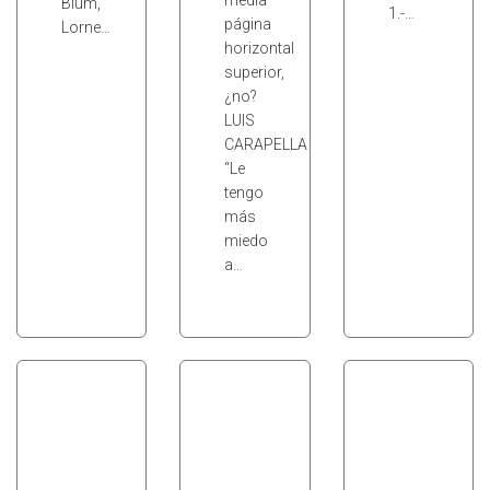
media
Blum,
1.-…
página
Lorne…
horizontal
superior,
¿no?
LUIS
CARAPELLA
“Le
tengo
más
miedo
a…