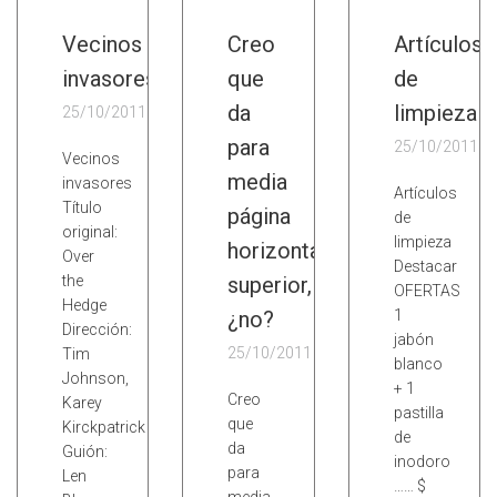
Vecinos
Creo
Artículos
invasores
que
de
da
limpieza
25/10/2011
para
25/10/2011
Vecinos
media
invasores
Artículos
Título
página
de
original:
limpieza
horizontal
Over
Destacar
the
superior,
OFERTAS
Hedge
¿no?
1
Dirección:
jabón
25/10/2011
Tim
blanco
Johnson,
+ 1
Creo
Karey
pastilla
que
Kirckpatrick
de
da
Guión:
inodoro
para
Len
…… $