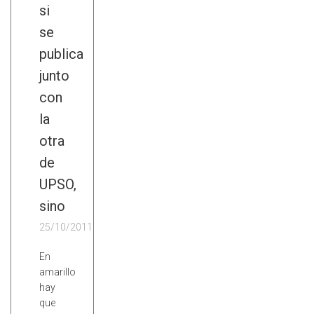
si
se
publica
junto
con
la
otra
de
UPSO,
sino
25/10/2011
En
amarillo
hay
que