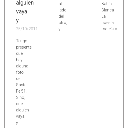
alguien
al
Bahía
lado
Blanca
vaya
del
La
y
otro,
poesía
25/10/2011
y…
mateísta…
Tengo
presente
que
hay
alguna
foto
de
Santa
Fe 51.
Sino,
que
alguien
vaya
y