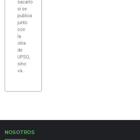
sacarlo
si se
publica
junto
con
la
otra
de
UPSO,
sino
va…
NOSOTROS