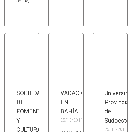
saque,
…
SOCIEDAD
VACACIONES
Universida
DE
EN
Provincial
FOMENTO
BAHÍA
del
Y
Sudoeste
25/10/2011
CULTURA
25/10/2011