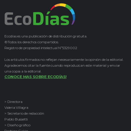
Ecodías es una publicación de distribución gratuita.
©Todos los derechos compartidos.
Registro de propiedad intelectual Nº5329002
Los artículos firmados no reflejan necesariamente la opinión de la editorial.
Agradecemos citar la fuente cuando reproduzcan este material y enviar
una copia a la editorial.
CONOCE MAS SOBRE ECODÍAS!
> Directora
Valeria Villagra
> Secretario de redacción
Pablo Bussetti
> Diseño gráfico
Rodrigo Galán