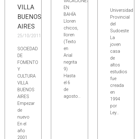
VACACIONES
VILLA
EN
Universidad
BAHÍA
BUENOS
Provincial
Lloren
del
AIRES
chicos,
Sudoeste
lloren
25/10/2011
La
(Texto
joven
en
SOCIEDAD
casa
Arial
DE
de
negrita
FOMENTO
altos
9)
Y
estudios
Hasta
CULTURA
fue
el 6
VILLA
creada
de
BUENOS
en
agosto…
AIRES
1994
Empezar
por
de
Ley…
nuevo
En el
año
2001