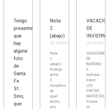
Tengo
Nota
VACACIO
presente
2
DE
que
(abajo)
INVIERNO
hay
25/10/2011
25/10/2011
alguna
Nota
VACACIONES
foto
2
DE
(abajo)
INVIERNO
de
Rodrigo:
A
Santa
armá
disfrutar…
Fe
3
Índice
recuadros
LOS
51.
de
POETAS
Sino,
igual
MATEÍSTAS
ancho,
Poesía
que
uno
en