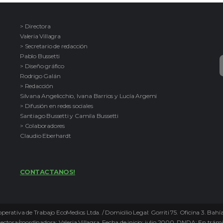
> Directora
Valeria Villagra
> Secretario de redacción
Pablo Bussetti
> Diseño gráfico
Rodrigo Galán
> Redacción
Silvana Angelicchio, Ivana Barrios y Lucía Argemi
> Difusión en redes sociales
Santiago Bussetti y Camila Bussetti
> Colaboradores
Claudio Eberhardt
CONTACTANOS!
perativa de Trabajo EcoMedios Ltda. / Domicilio Legal: Gorriti 75. Oficina 3. Bah
ora/coordinadora: Valeria Villagra. Fecha de inicio: julio 2000. DNDA: En trámi