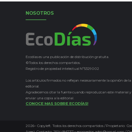
NOSOTROS
Ecodías es una publicación de distribución gratuita.
©Todos los derechos compartidos.
Registro de propiedad intelectual Nº5329002
Los artículos firmados no reflejan necesariamente la opinión de la
editorial.
Agradecemos citar la fuente cuando reproduzcan este material y
enviar una copia a la editorial.
CONOCE MAS SOBRE ECODÍAS!
2026
–
Copyleft.
Todos los derechos compartidos / Propietario: Coo
Aires). Contacto. 2914486737 – ecomedios.adm@gmail.com / Direct