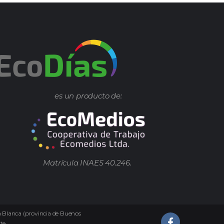
es un producto de:
Matrícula INAES 40.246.
ía Blanca (provincia de Buenos
te