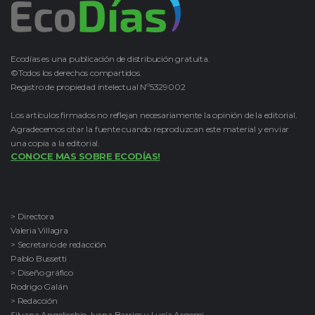
Ecodías es una publicación de distribución gratuita.
©Todos los derechos compartidos.
Registro de propiedad intelectual Nº5329002
Los artículos firmados no reflejan necesariamente la opinión de la editorial.
Agradecemos citar la fuente cuando reproduzcan este material y enviar
una copia a la editorial.
CONOCE MAS SOBRE ECODÍAS!
> Directora
Valeria Villagra
> Secretario de redacción
Pablo Bussetti
> Diseño gráfico
Rodrigo Galán
> Redacción
Silvana Angelicchio, Ivana Barrios y Lucía Argemi