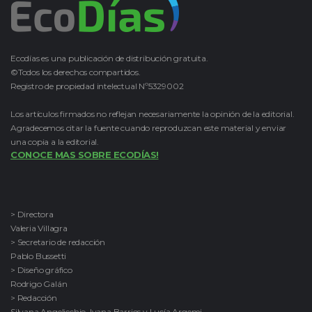
Ecodías es una publicación de distribución gratuita.
©Todos los derechos compartidos.
Registro de propiedad intelectual Nº5329002
Los artículos firmados no reflejan necesariamente la opinión de la editorial.
Agradecemos citar la fuente cuando reproduzcan este material y enviar
una copia a la editorial.
CONOCE MAS SOBRE ECODÍAS!
> Directora
Valeria Villagra
> Secretario de redacción
Pablo Bussetti
> Diseño gráfico
Rodrigo Galán
> Redacción
Silvana Angelicchio, Ivana Barrios y Lucía Argemi