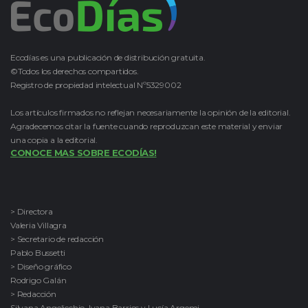
Ecodías es una publicación de distribución gratuita.
©Todos los derechos compartidos.
Registro de propiedad intelectual Nº5329002
Los artículos firmados no reflejan necesariamente la opinión de la editorial.
Agradecemos citar la fuente cuando reproduzcan este material y enviar
una copia a la editorial.
CONOCE MAS SOBRE ECODÍAS!
> Directora
Valeria Villagra
> Secretario de redacción
Pablo Bussetti
> Diseño gráfico
Rodrigo Galán
> Redacción
Silvana Angelicchio, Ivana Barrios y Lucía Argemi