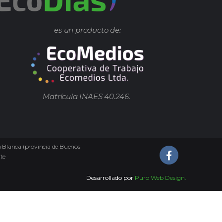
es un producto de:
Matrícula INAES 40.246.
ía Blanca (provincia de Buenos
te
Desarrollado por
Puro Web Design.