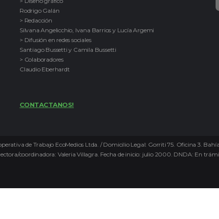
> Diseño gráfico
Rodrigo Galán
> Redacción
Silvana Angelicchio, Ivana Barrios y Lucía Argemi
> Difusión en redes sociales
Santiago Bussetti y Camila Bussetti
> Colaboradores
Claudio Eberhardt
CONTACTANOS!
perativa de Trabajo EcoMedios Ltda. / Domicilio Legal: Gorriti 75. Oficina 3. Bah
ora/coordinadora: Valeria Villagra. Fecha de inicio: julio 2000. DNDA: En trámi