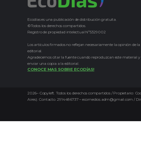
Ecodías es una publicación de distribución gratuita.
©Todos los derechos compartidos.
Registro de propiedad intelectual Nº5329002
Los artículos firmados no reflejan necesariamente la opinión de la
editorial.
Agradecemos citar la fuente cuando reproduzcan este material y
enviar una copia a la editorial.
CONOCE MAS SOBRE ECODÍAS!
2026
–
Copyleft.
Todos los derechos compartidos / Propietario: Coo
Aires). Contacto. 2914486737 – ecomedios.adm@gmail.com / Direct