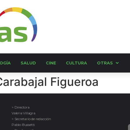
OGÍA
SALUD
CINE
CULTURA
OTRAS
Carabajal Figueroa
> Directora
Valeria Villagra
> Secretario de redacción
Pablo Bussetti