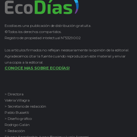
Ecodías es una publicación de distribución gratuita.
©Todos los derechos compartidos.
Registro de propiedad intelectual Nº5329002
Los artículos firmados no reflejan necesariamente la opinión de la editorial.
Agradecemos citar la fuente cuando reproduzcan este material y enviar
una copia a la editorial.
CONOCE MAS SOBRE ECODÍAS!
> Directora
Valeria Villagra
> Secretario de redacción
Pablo Bussetti
> Diseño gráfico
Rodrigo Galán
> Redacción
Silvana Angelicchio, Ivana Barrios y Lucía Argemi