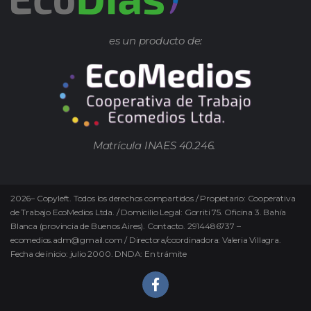
es un producto de:
Matrícula INAES 40.246.
2026
–
Copyleft.
Todos los derechos compartidos / Propietario: Cooperativa
de Trabajo EcoMedios Ltda. / Domicilio Legal: Gorriti 75. Oficina 3. Bahía
Blanca (provincia de Buenos Aires). Contacto. 2914486737 –
ecomedios.adm@gmail.com / Directora/coordinadora: Valeria Villagra.
Fecha de inicio: julio 2000. DNDA: En trámite