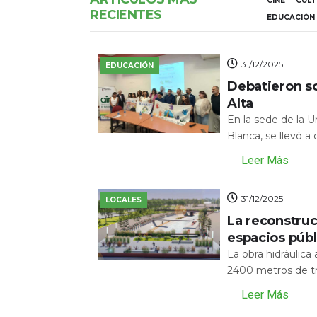
CINE
CUL
RECIENTES
EDUCACIÓN
31/12/2025
EDUCACIÓN
Debatieron s
Alta
En la sede de la 
Blanca, se llevó a
Leer Más
31/12/2025
LOCALES
La reconstru
espacios públ
La obra hidráulic
2400 metros de tr
Leer Más