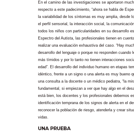
En el camino de las investigaciones se aportaron muc
respecto a este padecimiento, “ahora se habla de Espec
la variabilidad de los síntomas es muy amplia, desde l
el perfil sensorial, la interacción social, la comunicació
todos los niños con particularidades en su desarrollo es
Espectro del Autista, las profesionales tienen en cuent
realizar una evaluación exhaustiva del caso. “Hay muc
desarrollo del lenguaje o porque no responden cuando 
más tímidos y por lo tanto no tienen interacciones soc
edad”. El desarrollo del individuo humano en etapas t
idéntico, frente a un signo o una alerta es muy bueno q
una consulta a la docente o un médico pediatra, “la mi
fundamental, si empiezan a ver que hay algo en el desa
está bien, los docentes y los profesionales debemos e
identificación temprana de los signos de alerta en el de
reconocer la población de riesgo, atenderla y crear si
vidas.
UNA PRUEBA