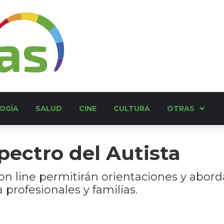
OGÍA
SALUD
CINE
CULTURA
OTRAS
pectro del Autista
 on line permitirán orientaciones y abor
 profesionales y familias.