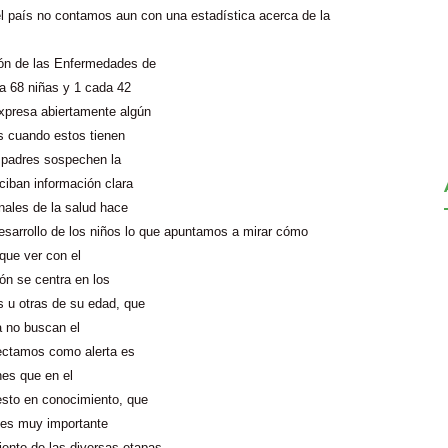
l país no contamos aun con una estadística acerca de la
ión de las Enfermedades de
da 68 niñas y 1 cada 42
xpresa abiertamente algún
os cuando estos tienen
s padres sospechen la
ciban información clara
nales de la salud hace
sarrollo de los niños lo que apuntamos a mirar cómo
 que ver con el
ón se centra en los
s u otras de su edad, que
la no buscan el
tectamos como alerta es
nes que en el
uesto en conocimiento, que
, es muy importante
miento de las diversas etapas