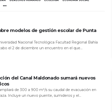
TURA
DERECHOS HUMANOS
ECOLOGÍA
ECONOMÍA SOCIAL
obre modelos de gestión escolar de Punta
Universidad Nacional Tecnológica Facultad Regional Bahía
 cabo el 2 de diciembre un encuentro en el que...
cción del Canal Maldonado sumará nuevos
icos
a ampliará de 300 a 900 m³/s su caudal de evacuación en
aza. Incluye un nuevo puente, sumideros y el...