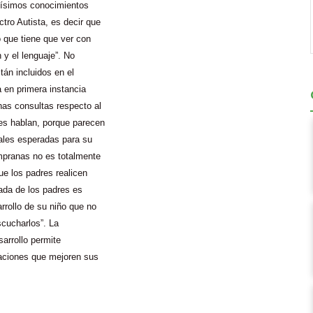
hísimos conocimientos
tro Autista, es decir que
o que tiene que ver con
n y el lenguaje”. No
tán incluidos en el
a en primera instancia
has consultas respecto al
les hablan, porque parecen
iales esperadas para su
empranas no es totalmente
ue los padres realicen
rada de los padres es
rrollo de su niño que no
scucharlos”. La
sarrollo permite
tuaciones que mejoren sus