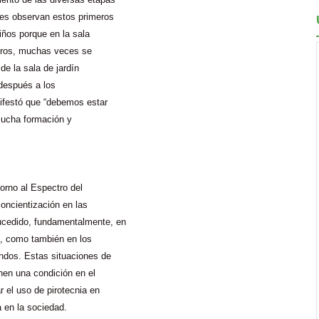
nes observan estos primeros
niños porque en la sala
eros, muchas veces se
de la sala de jardín
 después a los
nifestó que “debemos estar
mucha formación y
orno al Espectro del
ncientización en las
ucedido, fundamentalmente, en
ia, como también en los
ndos. Estas situaciones de
nen una condición en el
 el uso de pirotecnia en
a en la sociedad.