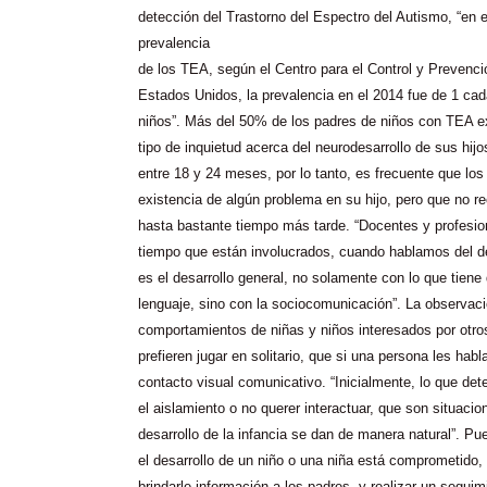
detección del Trastorno del Espectro del Autismo, “
en e
prevalencia
de los TEA, según el Centro para el Control y Prevenc
Estados Unidos, la prevalencia en el 2014 fue de 1 ca
niños”. Más del 50% de los padres de niños con TEA e
tipo de inquietud acerca del neurodesarrollo de sus hij
entre 18 y 24 meses, por lo tanto, es frecuente que lo
existencia de algún problema en su hijo, pero que no re
hasta bastante tiempo más tarde. “Docentes y profesio
tiempo que están involucrados, c
uando hablamos del de
es el desarrollo general, no solamente con lo que tiene
lenguaje, sino con la sociocomunicación”. La observaci
comportamientos de niñas y niños interesados por otro
prefieren jugar en solitario, que si una persona les hab
contacto visual comunicativo. “Inicialmente, lo que de
el aislamiento o no querer interactuar, que son situacio
desarrollo de la infancia se dan de manera natural”. P
el desarrollo de un niño o una niña está comprometido
brindarle información a los padres, y realizar un segui