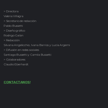
> Directora
Valeria Villagra
> Secretario de redacción
Pablo Bussetti
> Diseño gráfico
Rodrigo Galán
> Redacción
Silvana Angelicchio, Ivana Barrios y Lucía Argemi
> Difusión en redes sociales
Santiago Bussetti y Camila Bussetti
> Colaboradores
Claudio Eberhardt
CONTACTANOS!