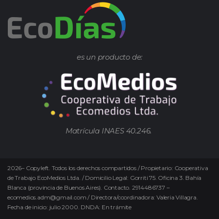
es un producto de:
Matrícula INAES 40.246.
2026
–
Copyleft.
Todos los derechos compartidos / Propietario: Cooperativa
de Trabajo EcoMedios Ltda. / Domicilio Legal: Gorriti 75. Oficina 3. Bahía
Blanca (provincia de Buenos Aires). Contacto. 2914486737 –
ecomedios.adm@gmail.com / Directora/coordinadora: Valeria Villagra.
Fecha de inicio: julio 2000. DNDA: En trámite