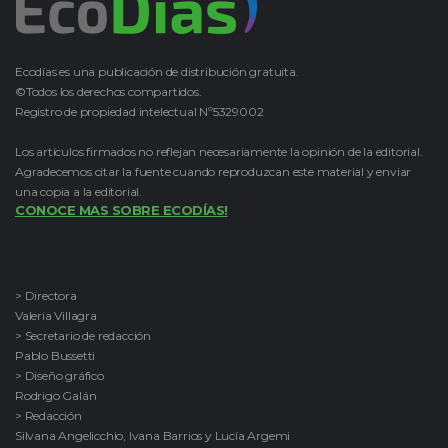
Ecodías es una publicación de distribución gratuita.
©Todos los derechos compartidos.
Registro de propiedad intelectual Nº5329002
Los artículos firmados no reflejan necesariamente la opinión de la editorial.
Agradecemos citar la fuente cuando reproduzcan este material y enviar
una copia a la editorial.
CONOCE MAS SOBRE ECODÍAS!
> Directora
Valeria Villagra
> Secretario de redacción
Pablo Bussetti
> Diseño gráfico
Rodrigo Galán
> Redacción
Silvana Angelicchio, Ivana Barrios y Lucía Argemi