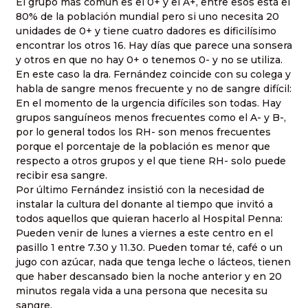
El grupo más común es el 0+ y el A+, entre esos está el
80% de la población mundial pero si uno necesita 20
unidades de 0+ y tiene cuatro dadores es dificilísimo
encontrar los otros 16. Hay días que parece una sonsera
y otros en que no hay 0+ o tenemos 0- y no se utiliza.
En este caso la dra. Fernández coincide con su colega y
habla de sangre menos frecuente y no de sangre difícil:
En el momento de la urgencia difíciles son todas. Hay
grupos sanguíneos menos frecuentes como el A- y B-,
por lo general todos los RH- son menos frecuentes
porque el porcentaje de la población es menor que
respecto a otros grupos y el que tiene RH- solo puede
recibir esa sangre.
Por último Fernández insistió con la necesidad de
instalar la cultura del donante al tiempo que invitó a
todos aquellos que quieran hacerlo al Hospital Penna:
Pueden venir de lunes a viernes a este centro en el
pasillo 1 entre 7.30 y 11.30. Pueden tomar té, café o un
jugo con azúcar, nada que tenga leche o lácteos, tienen
que haber descansado bien la noche anterior y en 20
minutos regala vida a una persona que necesita su
sangre.