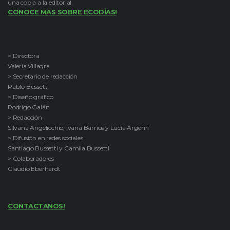
una copia a la editorial.
CONOCE MAS SOBRE ECODÍAS!
> Directora
Valeria Villagra
> Secretario de redacción
Pablo Bussetti
> Diseño gráfico
Rodrigo Galán
> Redacción
Silvana Angelicchio, Ivana Barrios y Lucía Argemi
> Difusión en redes sociales
Santiago Bussetti y Camila Bussetti
> Colaboradores
Claudio Eberhardt
CONTACTANOS!