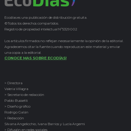
Ecodías es una publicación de distribución gratuita.
©Todos los derechos compartidos.
Registro de propiedad intelectual Nº5329002
Los artículos firmados no reflejan necesariamente la opinión de la editorial.
Agradecemos citar la fuente cuando reproduzcan este material y enviar
una copia a la editorial.
CONOCE MAS SOBRE ECODÍAS!
> Directora
Valeria Villagra
> Secretario de redacción
Pablo Bussetti
> Diseño gráfico
Rodrigo Galán
> Redacción
Silvana Angelicchio, Ivana Barrios y Lucía Argemi
> Difusión en redes sociales