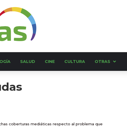
OGÍA
SALUD
CINE
CULTURA
OTRAS
udas
chas coberturas mediáticas respecto al problema que