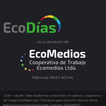
es un producto de:
Matrícula INAES 40.246.
2026
–
Copyleft.
Todos los derechos compartidos / Propietario: Cooperativa
de Trabajo EcoMedios Ltda. / Domicilio Legal: Gorriti 75. Oficina 3. Bahía
Blanca (provincia de Buenos Aires). Contacto. 2914486737 –