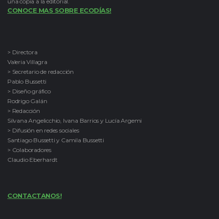
una copia a la editorial.
CONOCE MAS SOBRE ECODÍAS!
> Directora
Valeria Villagra
> Secretario de redacción
Pablo Bussetti
> Diseño gráfico
Rodrigo Galán
> Redacción
Silvana Angelicchio, Ivana Barrios y Lucía Argemi
> Difusión en redes sociales
Santiago Bussetti y Camila Bussetti
> Colaboradores
Claudio Eberhardt
CONTACTANOS!