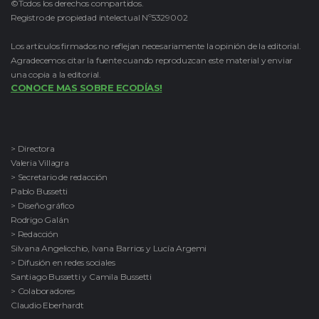
©Todos los derechos compartidos.
Registro de propiedad intelectual Nº5329002
Los artículos firmados no reflejan necesariamente la opinión de la editorial.
Agradecemos citar la fuente cuando reproduzcan este material y enviar
una copia a la editorial.
CONOCE MAS SOBRE ECODÍAS!
> Directora
Valeria Villagra
> Secretario de redacción
Pablo Bussetti
> Diseño gráfico
Rodrigo Galán
> Redacción
Silvana Angelicchio, Ivana Barrios y Lucía Argemi
> Difusión en redes sociales
Santiago Bussetti y Camila Bussetti
> Colaboradores
Claudio Eberhardt