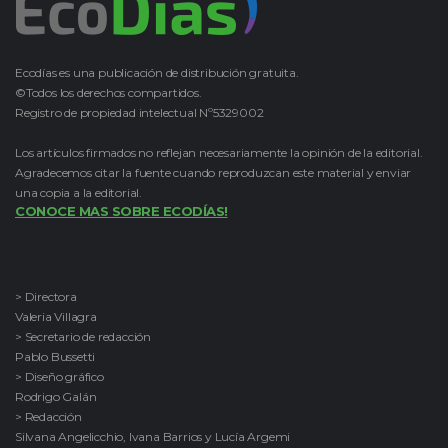
Ecodías es una publicación de distribución gratuita.
©Todos los derechos compartidos.
Registro de propiedad intelectual Nº5329002
Los artículos firmados no reflejan necesariamente la opinión de la editorial.
Agradecemos citar la fuente cuando reproduzcan este material y enviar
una copia a la editorial.
CONOCE MAS SOBRE ECODÍAS!
> Directora
Valeria Villagra
> Secretario de redacción
Pablo Bussetti
> Diseño gráfico
Rodrigo Galán
> Redacción
Silvana Angelicchio, Ivana Barrios y Lucía Argemi