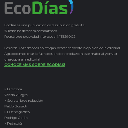
Ecodías es una publicación de distribución gratuita.
©Todos los derechos compartidos.
Registro de propiedad intelectual Nº5329002
Los artículos firmados no reflejan necesariamente la opinión de la editorial.
Agradecemos citar la fuente cuando reproduzcan este material y enviar
una copia a la editorial.
CONOCE MAS SOBRE ECODÍAS!
> Directora
Valeria Villagra
> Secretario de redacción
Pablo Bussetti
> Diseño gráfico
Rodrigo Galán
> Redacción