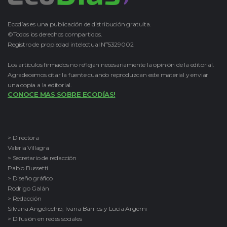
Ecodías es una publicación de distribución gratuita.
©Todos los derechos compartidos.
Registro de propiedad intelectual Nº5329002
Los artículos firmados no reflejan necesariamente la opinión de la editorial.
Agradecemos citar la fuente cuando reproduzcan este material y enviar
una copia a la editorial.
CONOCE MAS SOBRE ECODÍAS!
> Directora
Valeria Villagra
> Secretario de redacción
Pablo Bussetti
> Diseño gráfico
Rodrigo Galán
> Redacción
Silvana Angelicchio, Ivana Barrios y Lucía Argemi
> Difusión en redes sociales