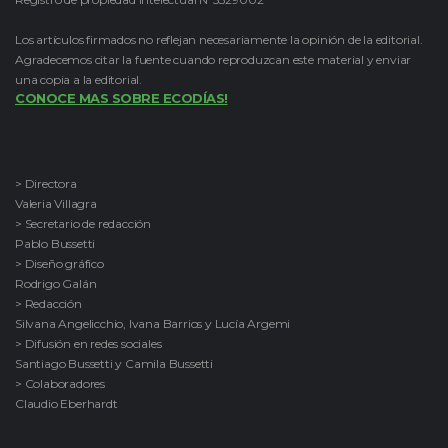
Los artículos firmados no reflejan necesariamente la opinión de la editorial.
Agradecemos citar la fuente cuando reproduzcan este material y enviar
una copia a la editorial.
CONOCE MAS SOBRE ECODÍAS!
> Directora
Valeria Villagra
> Secretario de redacción
Pablo Bussetti
> Diseño gráfico
Rodrigo Galán
> Redacción
Silvana Angelicchio, Ivana Barrios y Lucía Argemi
> Difusión en redes sociales
Santiago Bussetti y Camila Bussetti
> Colaboradores
Claudio Eberhardt