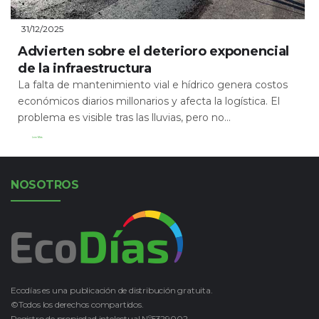
31/12/2025
Advierten sobre el deterioro exponencial
de la infraestructura
La falta de mantenimiento vial e hídrico genera costos
económicos diarios millonarios y afecta la logística. El
problema es visible tras las lluvias, pero no...
Leer Más
NOSOTROS
Ecodías es una publicación de distribución gratuita.
©Todos los derechos compartidos.
Registro de propiedad intelectual Nº5329002