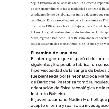
Según Pastoriza, de 51 años de edad, un elemento importan
de este emprendimiento fue la modalidad que tiene el Balse
estudiantes dentro de laboratorios junto a docentes que son
tecnólogos. En su caso, él egresó de la Licenciatura en Físi
doctoró en 1994 en este Instituto bajo la dirección del cien
la Cruz. Luego de realizar dos posdoctorados en el extranje
Suiza, regresó a Bariloche. En el Balseiro, donde es docente
tesis de sus ahora dos socios: Antonio, de 42 años, y de Mor
El camino de una idea
El interrogante que disparó el desarroll
siguiente: ¿Era posible fabricar un sens
hiperviscosidad de la sangre de bebés 
fue planteada por la neonatóloga María 
de Bariloche. Pastoriza tomó la inquiet
orientación de física tecnológica de la m
Instituto Balseiro.
El joven tucumano Nadim Morhell, que p
aceptó el tema y realizó su investigación