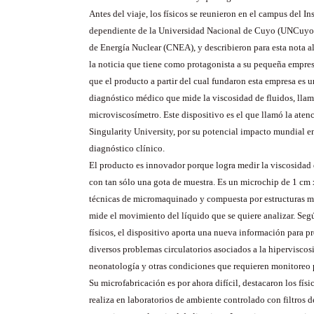
Antes del viaje, los físicos se reunieron en el campus del Ins
dependiente de la Universidad Nacional de Cuyo (UNCuyo
de Energía Nuclear (CNEA), y describieron para esta nota a
la noticia que tiene como protagonista a su pequeña empre
que el producto a partir del cual fundaron esta empresa es u
diagnóstico médico que mide la viscosidad de fluidos, lla
microviscosímetro. Este dispositivo es el que llamó la atenc
Singularity University, por su potencial impacto mundial e
diagnóstico clínico.
El producto es innovador porque logra medir la viscosidad 
con tan sólo una gota de muestra. Es un microchip de 1 cm
técnicas de micromaquinado y compuesta por estructuras m
mide el movimiento del líquido que se quiere analizar. Seg
físicos, el dispositivo aporta una nueva información para p
diversos problemas circulatorios asociados a la hipervisco
neonatología y otras condiciones que requieren monitoreo 
Su microfabricación es por ahora difícil, destacaron los físi
realiza en laboratorios de ambiente controlado con filtros d