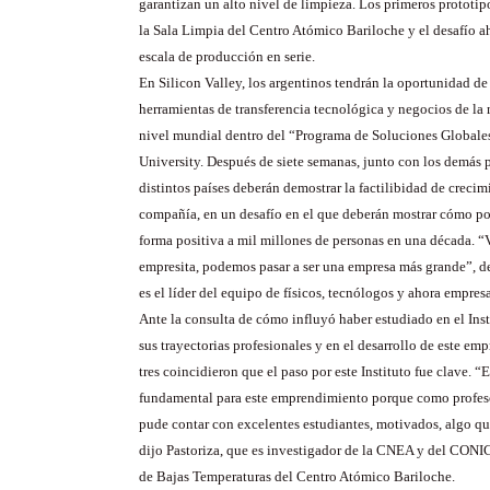
garantizan un alto nivel de limpieza. Los primeros prototipo
la Sala Limpia del Centro Atómico Bariloche y el desafío a
escala de producción en serie.
En Silicon Valley, los argentinos tendrán la oportunidad de
herramientas de transferencia tecnológica y negocios de la 
nivel mundial dentro del “Programa de Soluciones Globales
University. Después de siete semanas, junto con los demás p
distintos países deberán demostrar la factilibidad de crecim
compañía, en un desafío en el que deberán mostrar cómo po
forma positiva a mil millones de personas en una década. “
empresita, podemos pasar a ser una empresa más grande”, de
es el líder del equipo de físicos, tecnólogos y ahora empresa
Ante la consulta de cómo influyó haber estudiado en el Inst
sus trayectorias profesionales y en el desarrollo de este em
tres coincidieron que el paso por este Instituto fue clave. “E
fundamental para este emprendimiento porque como profeso
pude contar con excelentes estudiantes, motivados, algo q
dijo Pastoriza, que es investigador de la CNEA y del CONI
de Bajas Temperaturas del Centro Atómico Bariloche.