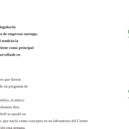
Singularity
n de empresas startups,
í tendrán la
 tiene como principal
sarrollado en
iro que fueron
 de un programa de
alley, el mítico
 durante diez
hell se quedó en
p
, que nació como concepto en un laboratorio del Centro
ién esta semana.