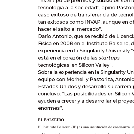
“Este tipo de premios y subsidios son f
tecnología a la sociedad”, opinó Pastor
caso exitoso de transferencia de tecno
tan exitosos como INVAP, aunque en ot
hacer el salto al mercado”.
Darío Antonio, que se recibió de Licenc
Física en 2008 en el Instituto Balseiro,
experiencia en la Singularity Universit
está en el corazón de las
startups
tecnológicas, en Silicon Valley”.
Sobre la experiencia en la Singularity 
equipo con Morhell y Pastoriza, Antonio
Estados Unidos y desarrolló su carrera 
concluyó: “Las posibilidades en Silicon
ayuden a crecer y a desarrollar el pro
enormes”.
EL BALSEIRO
El Instituto Balseiro (IB) es una institución de enseñanza un