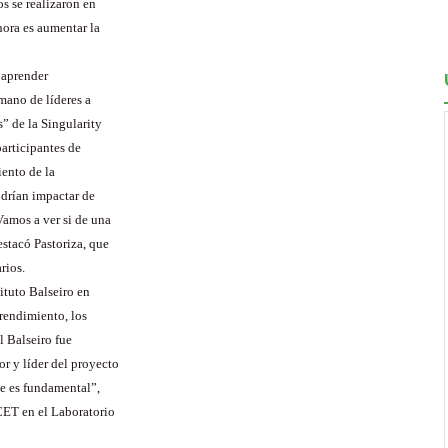
s se realizaron en
hora es aumentar la
 aprender
mano de líderes a
” de la Singularity
articipantes de
iento de la
drían impactar de
Vamos a ver si de una
stacó Pastoriza, que
rios.
ituto Balseiro en
prendimiento, los
l Balseiro fue
r y líder del proyecto
ue es fundamental”,
CET en el Laboratorio