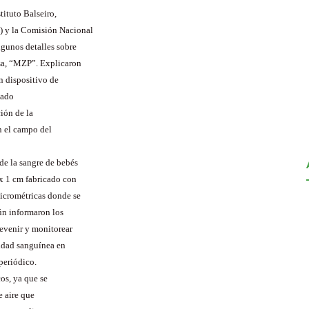
tituto Balseiro,
) y la Comisión Nacional
lgunos detalles sobre
sa, “MZP”. Explicaron
n dispositivo de
mado
ión de la
n el campo del
de la sangre de bebés
 x 1 cm fabricado con
icrométricas donde se
ún informaron los
revenir y monitorear
sidad sanguínea en
periódico.
cos, ya que se
e aire que