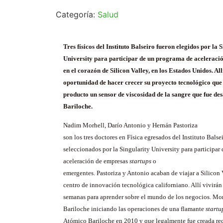
Categoría:
Salud
Tres físicos del Instituto Balseiro fueron elegidos por la 
University para participar de un programa de aceleració
en el corazón de Silicon Valley, en los Estados Unidos. All
oportunidad de hacer crecer su proyecto tecnológico que
producto un sensor de viscosidad de la sangre que fue de
Bariloche.
Nadim Morhell, Darío Antonio y Hernán Pastoriza
son los tres doctores en Física egresados del Instituto Balse
seleccionados por la Singularity University para participar
aceleración de empresas
startups
o
emergentes. Pastoriza y Antonio acaban de viajar a Silicon V
centro de innovación tecnológica californiano. Allí vivirán
semanas para aprender sobre el mundo de los negocios. Mor
Bariloche iniciando las operaciones de una flamante
startu
Atómico Bariloche en 2010 y que legalmente fue creada rec