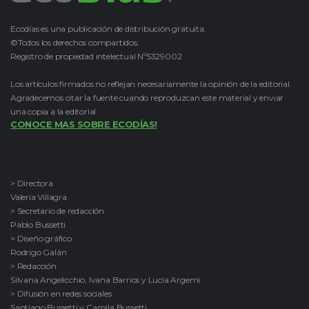
Ecodías es una publicación de distribución gratuita.
©Todos los derechos compartidos.
Registro de propiedad intelectual Nº5329002
Los artículos firmados no reflejan necesariamente la opinión de la editorial.
Agradecemos citar la fuente cuando reproduzcan este material y enviar
una copia a la editorial.
CONOCE MAS SOBRE ECODÍAS!
> Directora
Valeria Villagra
> Secretario de redacción
Pablo Bussetti
> Diseño gráfico
Rodrigo Galán
> Redacción
Silvana Angelicchio, Ivana Barrios y Lucía Argemi
> Difusión en redes sociales
Santiago Bussetti y Camila Bussetti