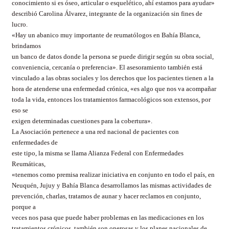
conocimiento si es óseo, articular o esquelético, ahí estamos para ayudar»
describió Carolina Álvarez, integrante de la organización sin fines de
lucro.
«Hay un abanico muy importante de reumatólogos en Bahía Blanca,
brindamos
un banco de datos donde la persona se puede dirigir según su obra social,
conveniencia, cercanía o preferencia». El asesoramiento también está
vinculado a las obras sociales y los derechos que los pacientes tienen a la
hora de atenderse una enfermedad crónica, «es algo que nos va acompañar
toda la vida, entonces los tratamientos farmacológicos son extensos, por
eso se
exigen determinadas cuestiones para la cobertura».
La Asociación pertenece a una red nacional de pacientes con
enfermedades de
este tipo, la misma se llama Alianza Federal con Enfermedades
Reumáticas,
«tenemos como premisa realizar iniciativa en conjunto en todo el país, en
Neuquén, Jujuy y Bahía Blanca desarrollamos las mismas actividades de
prevención, charlas, tratamos de aunar y hacer reclamos en conjunto,
porque a
veces nos pasa que puede haber problemas en las medicaciones en los
tratamientos crónicos, también son onerosas y los planes nacionales de