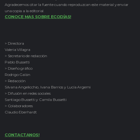
Agradecemos citar la fuente cuando reproduzcan este material y enviar
una copia a la editorial.
CONOCE MAS SOBRE ECODÍAS!
> Directora
Valeria Villagra
> Secretario de redacción
Pablo Bussetti
> Diseño gráfico
Rodrigo Galán
> Redacción
Silvana Angelicchio, Ivana Barrios y Lucía Argemi
> Difusión en redes sociales
Santiago Bussetti y Camila Bussetti
> Colaboradores
Claudio Eberhardt
CONTACTANOS!