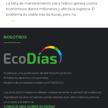
La falta de mantenimiento vial e hídrico genera costos
económicos diarios millonarios y afecta la logística. El
problema es visible tras las lluvias, pero no...
Leer Más
NOSOTROS
Ecodías es una publicación de distribución gratuita.
©Todos los derechos compartidos.
Registro de propiedad intelectual Nº5329002
Los artículos firmados no reflejan necesariamente la opinión de la editorial.
Agradecemos citar la fuente cuando reproduzcan este material y enviar
una copia a la editorial.
CONOCE MAS SOBRE ECODÍAS!