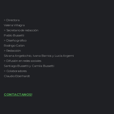
> Directora
Valeria Villagra
> Secretario de redacción
Pablo Bussetti
> Diseño gráfico
Rodrigo Galán
> Redacción
Silvana Angelicchio, Ivana Barrios y Lucía Argemi
> Difusión en redes sociales
Santiago Bussetti y Camila Bussetti
> Colaboradores
Claudio Eberhardt
CONTACTANOS!