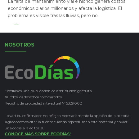
La falta de mantenimiento vial e hídrico genera costos
económicos diarios millonarios y afecta la logística. El
problema es visible tras las lluvias, pero no...
Leer Más
NOSOTROS
Ecodías es una publicación de distribución gratuita.
©Todos los derechos compartidos.
Registro de propiedad intelectual Nº5329002
Los artículos firmados no reflejan necesariamente la opinión de la editorial.
Agradecemos citar la fuente cuando reproduzcan este material y enviar
una copia a la editorial.
CONOCE MAS SOBRE ECODÍAS!