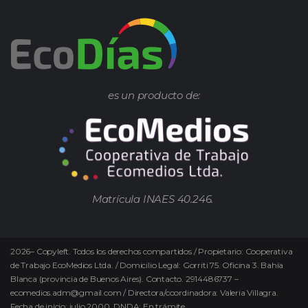
es un producto de:
Matrícula INAES 40.246.
2026
–
Copyleft.
Todos los derechos compartidos / Propietario: Cooperativa
de Trabajo EcoMedios Ltda. / Domicilio Legal: Gorriti 75. Oficina 3. Bahía
Blanca (provincia de Buenos Aires). Contacto. 2914486737 –
ecomedios.adm@gmail.com / Directora/coordinadora: Valeria Villagra.
Fecha de inicio: julio 2000. DNDA: En trámite