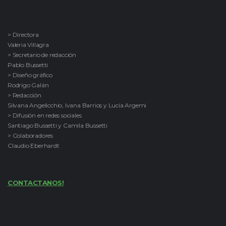
> Directora
Valeria Villagra
> Secretario de redacción
Pablo Bussetti
> Diseño gráfico
Rodrigo Galán
> Redacción
Silvana Angelicchio, Ivana Barrios y Lucía Argemi
> Difusión en redes sociales
Santiago Bussetti y Camila Bussetti
> Colaboradores
Claudio Eberhardt
CONTACTANOS!