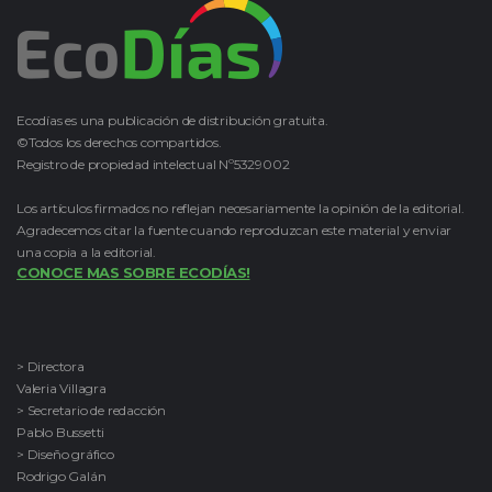
Ecodías es una publicación de distribución gratuita.
©Todos los derechos compartidos.
Registro de propiedad intelectual Nº5329002
Los artículos firmados no reflejan necesariamente la opinión de la editorial.
Agradecemos citar la fuente cuando reproduzcan este material y enviar
una copia a la editorial.
CONOCE MAS SOBRE ECODÍAS!
> Directora
Valeria Villagra
> Secretario de redacción
Pablo Bussetti
> Diseño gráfico
Rodrigo Galán