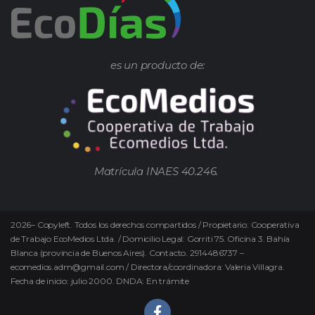
es un producto de:
Matrícula INAES 40.246.
2026
–
Copyleft.
Todos los derechos compartidos / Propietario: Cooperativa
de Trabajo EcoMedios Ltda. / Domicilio Legal: Gorriti 75. Oficina 3. Bahía
Blanca (provincia de Buenos Aires). Contacto. 2914486737 –
ecomedios.adm@gmail.com / Directora/coordinadora: Valeria Villagra.
Fecha de inicio: julio 2000. DNDA: En trámite