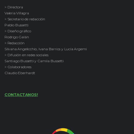
> Directora
Valeria Villagra
> Secretario de redacción
Pablo Bussetti
> Diseño gráfico
Rodrigo Galán
> Redacción
Silvana Angelicchio, Ivana Barrios y Lucía Argemi
> Difusión en redes sociales
Santiago Bussetti y Camila Bussetti
> Colaboradores
Claudio Eberhardt
CONTACTANOS!