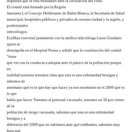
respuesta que se está brindando ante la circulación del virus.
El comité está formado por
la Región
Sanitaria
I, el Concejo Deliberante de Bahía Blanca,
la Secretaría
de Salud
municipal, hospitales públicos y privados de nuestra ciudad y la región, y
profesionales
infectólogos.
EcoDias conversó justamente con la médica infectóloga Laura Giordano
quien se
desempeña en el Hospital Penna y señaló que la constitución del comité
“tiene
que ver con la conducta a adoptar ante el pánico de la población porque
en
realidad nosotros tenemos claro que esta es una enfermedad benigna y
sabemos de
antemano qué es lo que hay que hacer, ya nos enseñaron en el 2009 qué es
lo que
había que hacer. Tenemos al personal vacunado, tenemos un 50 por ciento
de la
población de riesgo vacunada, sabemos que esta es una enfermedad
benigna y a
diferencia del 2009 que no sabíamos ante qué estábamos, sabemos muy
bien qué