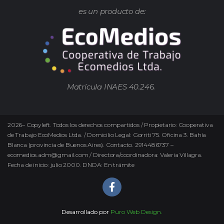
es un producto de:
Matrícula INAES 40.246.
2026
–
Copyleft.
Todos los derechos compartidos / Propietario: Cooperativa
de Trabajo EcoMedios Ltda. / Domicilio Legal: Gorriti 75. Oficina 3. Bahía
Blanca (provincia de Buenos Aires). Contacto. 2914486737 –
ecomedios.adm@gmail.com / Directora/coordinadora: Valeria Villagra.
Fecha de inicio: julio 2000. DNDA: En trámite
Desarrollado por
Puro Web Design.