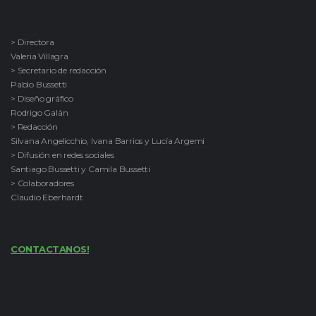
> Directora
Valeria Villagra
> Secretario de redacción
Pablo Bussetti
> Diseño gráfico
Rodrigo Galán
> Redacción
Silvana Angelicchio, Ivana Barrios y Lucía Argemi
> Difusión en redes sociales
Santiago Bussetti y Camila Bussetti
> Colaboradores
Claudio Eberhardt
CONTACTANOS!