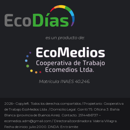
es un producto de:
Matrícula INAES 40.246.
2026
–
Copyleft.
Todos los derechos compartidos / Propietario: Cooperativa
de Trabajo EcoMedios Ltda. / Domicilio Legal: Gorriti 75. Oficina 3. Bahía
Blanca (provincia de Buenos Aires). Contacto. 2914486737 –
ecomedios.adm@gmail.com / Directora/coordinadora: Valeria Villagra.
Fecha de inicio: julio 2000. DNDA: En trámite