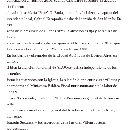
comenzaron en abril de 2016, cuando Gils Carbó suscribió un acuerdo
similar con
el padre José María “Pepe” Di Paola, que incluyó el decisivo apoyo del
intendente local, Gabriel Katopodis, titular del partido de San Martín. En
esta
zona de la provincia de Buenos Aires, la atención es fija y se realiza de
lunes
a viernes, tras la apertura de una agencia ATAJO en octubre de 2016, que
funciona en la avenida Juan Manuel de Rosas 3200.
En los barrios vulnerables de la Ciudad Autónoma de Buenos Aires, en
tanto, y
si bien la atención funcional de ATAJO se realiza independiente de los
acuerdos
formales suscriptos con la Iglesia, la relación diaria entre curas villeros y
operadores del Ministerio Público Fiscal nutre mutuamente la labor de
unos y
otros. No obstante, en abril de 2016 la Procuración general de la Nación
selló
un convenio con el vicario general del Arzobispado de Buenos Aires,
monseñor
Joaquín Sucunza, y los sacerdotes de la Pastoral Villera porteña,
representados