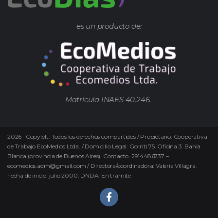
es un producto de:
Matrícula INAES 40.246.
2026
–
Copyleft.
Todos los derechos compartidos / Propietario: Cooperativa
de Trabajo EcoMedios Ltda. / Domicilio Legal: Gorriti 75. Oficina 3. Bahía
Blanca (provincia de Buenos Aires). Contacto. 2914486737 –
ecomedios.adm@gmail.com / Directora/coordinadora: Valeria Villagra.
Fecha de inicio: julio 2000. DNDA: En trámite