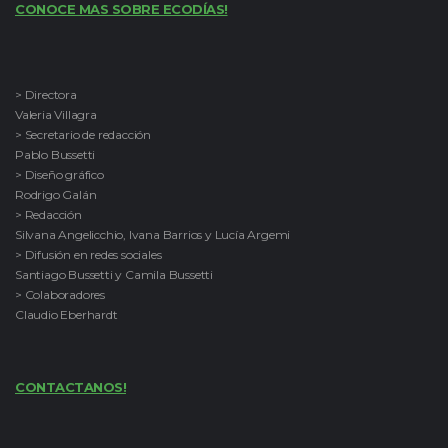
CONOCE MAS SOBRE ECODÍAS!
> Directora
Valeria Villagra
> Secretario de redacción
Pablo Bussetti
> Diseño gráfico
Rodrigo Galán
> Redacción
Silvana Angelicchio, Ivana Barrios y Lucía Argemi
> Difusión en redes sociales
Santiago Bussetti y Camila Bussetti
> Colaboradores
Claudio Eberhardt
CONTACTANOS!