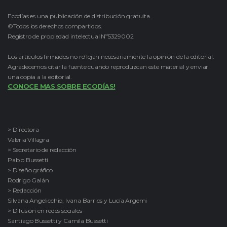
Ecodías es una publicación de distribución gratuita.
©Todos los derechos compartidos.
Registro de propiedad intelectual Nº5329002
Los artículos firmados no reflejan necesariamente la opinión de la editorial.
Agradecemos citar la fuente cuando reproduzcan este material y enviar
una copia a la editorial.
CONOCE MAS SOBRE ECODÍAS!
> Directora
Valeria Villagra
> Secretario de redacción
Pablo Bussetti
> Diseño gráfico
Rodrigo Galán
> Redacción
Silvana Angelicchio, Ivana Barrios y Lucía Argemi
> Difusión en redes sociales
Santiago Bussetti y Camila Bussetti