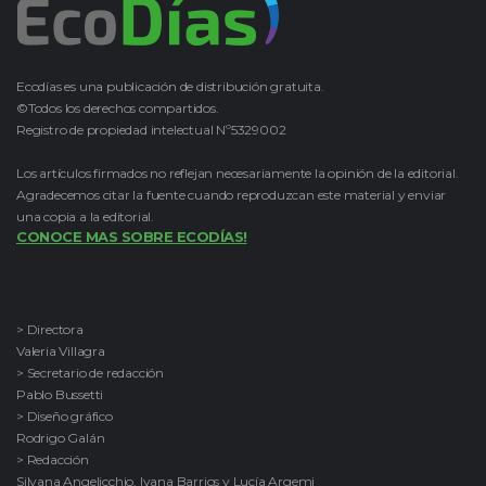
Ecodías es una publicación de distribución gratuita.
©Todos los derechos compartidos.
Registro de propiedad intelectual Nº5329002
Los artículos firmados no reflejan necesariamente la opinión de la editorial.
Agradecemos citar la fuente cuando reproduzcan este material y enviar
una copia a la editorial.
CONOCE MAS SOBRE ECODÍAS!
> Directora
Valeria Villagra
> Secretario de redacción
Pablo Bussetti
> Diseño gráfico
Rodrigo Galán
> Redacción
Silvana Angelicchio, Ivana Barrios y Lucía Argemi