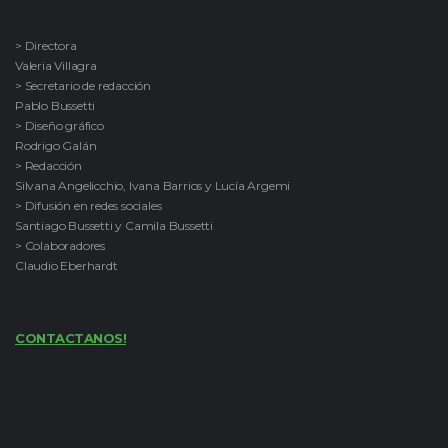
> Directora
Valeria Villagra
> Secretario de redacción
Pablo Bussetti
> Diseño gráfico
Rodrigo Galán
> Redacción
Silvana Angelicchio, Ivana Barrios y Lucía Argemi
> Difusión en redes sociales
Santiago Bussetti y Camila Bussetti
> Colaboradores
Claudio Eberhardt
CONTACTANOS!