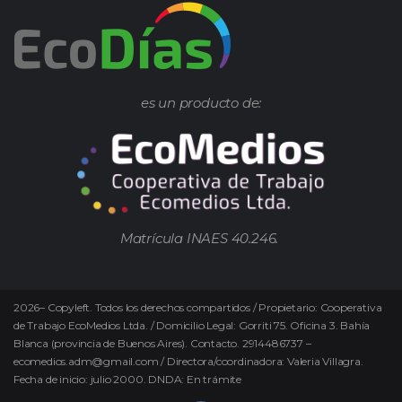
es un producto de:
Matrícula INAES 40.246.
2026
–
Copyleft.
Todos los derechos compartidos / Propietario: Cooperativa
de Trabajo EcoMedios Ltda. / Domicilio Legal: Gorriti 75. Oficina 3. Bahía
Blanca (provincia de Buenos Aires). Contacto. 2914486737 –
ecomedios.adm@gmail.com / Directora/coordinadora: Valeria Villagra.
Fecha de inicio: julio 2000. DNDA: En trámite