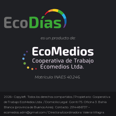
es un producto de:
Matrícula INAES 40.246.
2026
–
Copyleft.
Todos los derechos compartidos / Propietario: Cooperativa
de Trabajo EcoMedios Ltda. / Domicilio Legal: Gorriti 75. Oficina 3. Bahía
Blanca (provincia de Buenos Aires). Contacto. 2914486737 –
ecomedios.adm@gmail.com / Directora/coordinadora: Valeria Villagra.