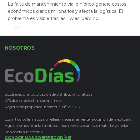
La falta de mantenimiento vial e hídrico genera costos
económicos diarios millonarios y afecta la logística. El
problema es visible tras las lluvias, pero no...
Leer Más
NOSOTROS
Ecodías es una publicación de distribución gratuita.
©Todos los derechos compartidos.
Registro de propiedad intelectual Nº5329002
Los artículos firmados no reflejan necesariamente la opinión de la editorial.
Agradecemos citar la fuente cuando reproduzcan este material y enviar
una copia a la editorial.
CONOCE MAS SOBRE ECODÍAS!