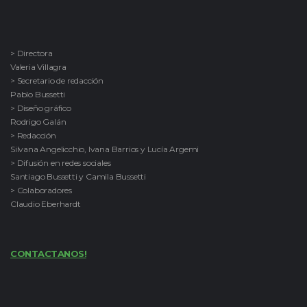
> Directora
Valeria Villagra
> Secretario de redacción
Pablo Bussetti
> Diseño gráfico
Rodrigo Galán
> Redacción
Silvana Angelicchio, Ivana Barrios y Lucía Argemi
> Difusión en redes sociales
Santiago Bussetti y Camila Bussetti
> Colaboradores
Claudio Eberhardt
CONTACTANOS!