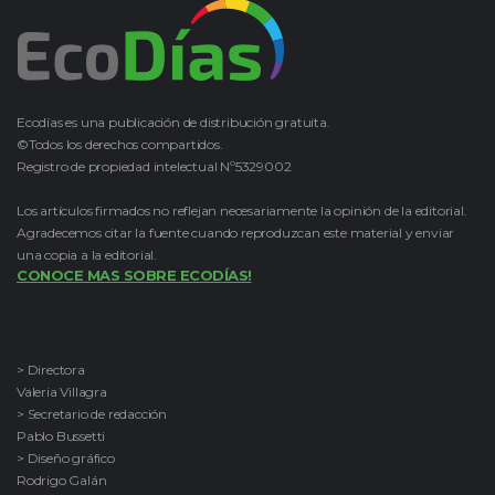
Ecodías es una publicación de distribución gratuita.
©Todos los derechos compartidos.
Registro de propiedad intelectual Nº5329002
Los artículos firmados no reflejan necesariamente la opinión de la editorial.
Agradecemos citar la fuente cuando reproduzcan este material y enviar
una copia a la editorial.
CONOCE MAS SOBRE ECODÍAS!
> Directora
Valeria Villagra
> Secretario de redacción
Pablo Bussetti
> Diseño gráfico
Rodrigo Galán