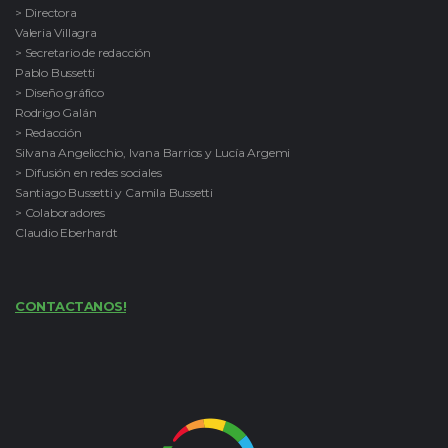
> Directora
Valeria Villagra
> Secretario de redacción
Pablo Bussetti
> Diseño gráfico
Rodrigo Galán
> Redacción
Silvana Angelicchio, Ivana Barrios y Lucía Argemi
> Difusión en redes sociales
Santiago Bussetti y Camila Bussetti
> Colaboradores
Claudio Eberhardt
CONTACTANOS!