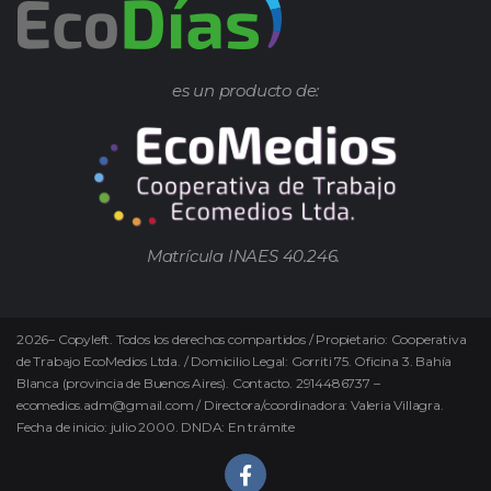
es un producto de:
Matrícula INAES 40.246.
2026
–
Copyleft.
Todos los derechos compartidos / Propietario: Cooperativa
de Trabajo EcoMedios Ltda. / Domicilio Legal: Gorriti 75. Oficina 3. Bahía
Blanca (provincia de Buenos Aires). Contacto. 2914486737 –
ecomedios.adm@gmail.com / Directora/coordinadora: Valeria Villagra.
Fecha de inicio: julio 2000. DNDA: En trámite