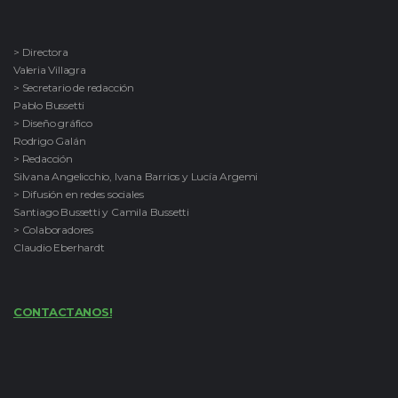
> Directora
Valeria Villagra
> Secretario de redacción
Pablo Bussetti
> Diseño gráfico
Rodrigo Galán
> Redacción
Silvana Angelicchio, Ivana Barrios y Lucía Argemi
> Difusión en redes sociales
Santiago Bussetti y Camila Bussetti
> Colaboradores
Claudio Eberhardt
CONTACTANOS!