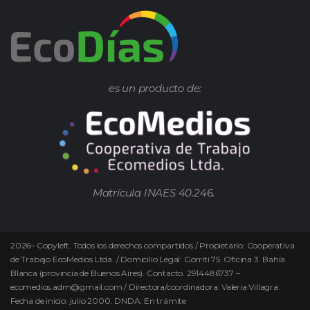
es un producto de:
Matrícula INAES 40.246.
2026
–
Copyleft.
Todos los derechos compartidos / Propietario: Cooperativa
de Trabajo EcoMedios Ltda. / Domicilio Legal: Gorriti 75. Oficina 3. Bahía
Blanca (provincia de Buenos Aires). Contacto. 2914486737 –
ecomedios.adm@gmail.com / Directora/coordinadora: Valeria Villagra.
Fecha de inicio: julio 2000. DNDA: En trámite