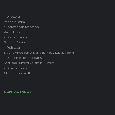
> Directora
Valeria Villagra
> Secretario de redacción
Pablo Bussetti
> Diseño gráfico
Rodrigo Galán
> Redacción
Silvana Angelicchio, Ivana Barrios y Lucía Argemi
> Difusión en redes sociales
Santiago Bussetti y Camila Bussetti
> Colaboradores
Claudio Eberhardt
CONTACTANOS!