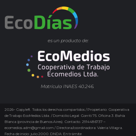
es un producto de:
Matrícula INAES 40.246.
2026
–
Copyleft.
Todos los derechos compartidos / Propietario: Cooperativa
de Trabajo EcoMedios Ltda. / Domicilio Legal: Gorriti 75. Oficina 3. Bahía
Blanca (provincia de Buenos Aires). Contacto. 2914486737 –
ecomedios.adm@gmail.com / Directora/coordinadora: Valeria Villagra.
Fecha de inicio: julio 2000. DNDA: En trámite