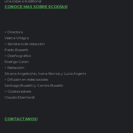
una copia a la editorial.
CONOCE MAS SOBRE ECODÍAS!
> Directora
Valeria Villagra
> Secretario de redacción
Pablo Bussetti
> Diseño gráfico
Rodrigo Galán
> Redacción
Silvana Angelicchio, Ivana Barrios y Lucía Argemi
> Difusión en redes sociales
Santiago Bussetti y Camila Bussetti
> Colaboradores
Claudio Eberhardt
CONTACTANOS!