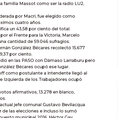
 familia Massot como ser la radio LU2,
derada por Macri, fue elegido como
óximos cuatro años.
fica un 43,58 por ciento del total.
or el Frente para la Victoria, Marcelo
 una cantidad de 59.046 sufragios.
ernán González Bécares recolectó 15.677
,37 por ciento.
rdió en las PASO con Dámaso Larraburu pero
onzález Bécares ocupó ese lugar.
ff como postulante a intendente llegó al
de Izquierda de los Trabajadores ocupó
votos afirmativos, 13.278 en blanco,
os.
l actual jefe comunal Gustavo Bevilacqua
 de las elecciones e incluso lo sumó
upuesto municipal 2016. Héctor Gay