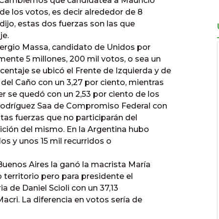
a Cambiemos que candidatea a Mauricio
 de los votos, es decir alrededor de 8
dijo, estas dos fuerzas son las que
je.
 Sergio Massa, candidato de Unidos por
nte 5 millones, 200 mil votos, o sea un
entaje se ubicó el Frente de Izquierda y de
del Caño con un 3,27 por ciento, mientras
r se quedó con un 2,53 por ciento de los
o Rodríguez Saa de Compromiso Federal con
stas fuerzas que no participarán del
inición del mismo. En la Argentina hubo
los y unos 15 mil recurridos o
 Buenos Aires la ganó la macrista María
territorio pero para presidente el
ria de Daniel Scioli con un 37,13
acri. La diferencia en votos sería de