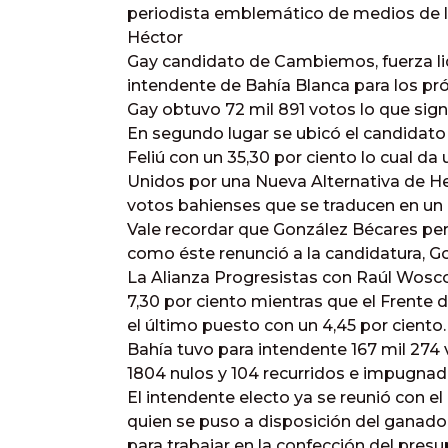
periodista emblemático de medios de la
Héctor
Gay candidato de Cambiemos, fuerza li
intendente de Bahía Blanca para los pr
Gay obtuvo 72 mil 891 votos lo que signi
En segundo lugar se ubicó el candidato p
Feliú con un 35,30 por ciento lo cual da
Unidos por una Nueva Alternativa de H
votos bahienses que se traducen en un 9
Vale recordar que González Bécares pe
como éste renunció a la candidatura, G
La Alianza Progresistas con Raúl Wosco
7,30 por ciento mientras que el Frente 
el último puesto con un 4,45 por ciento.
Bahía tuvo para intendente 167 mil 274 
1804 nulos y 104 recurridos e impugnad
El intendente electo ya se reunió con e
quien se puso a disposición del ganador
para trabajar en la confección del pres