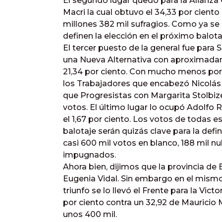
El segundo lugar quedó para la Alianz
Macri la cual obtuvo el 34,33 por ciento
millones 382 mil sufragios. Como ya se 
definen la elección en el próximo balota
El tercer puesto de la general fue para
una Nueva Alternativa con aproximadame
21,34 por ciento. Con mucho menos porc
los Trabajadores que encabezó Nicolás 
que Progresistas con Margarita Stolbize
votos. El último lugar lo ocupó Adolf
el 1,67 por ciento. Los votos de todas e
balotaje serán quizás clave para la def
casi 600 mil votos en blanco, 188 mil nu
impugnados.
Ahora bien, dijimos que la provincia de
Eugenia Vidal. Sin embargo en el mismo 
triunfo se lo llevó el Frente para la Victo
por ciento contra un 32,92 de Mauricio M
unos 400 mil.