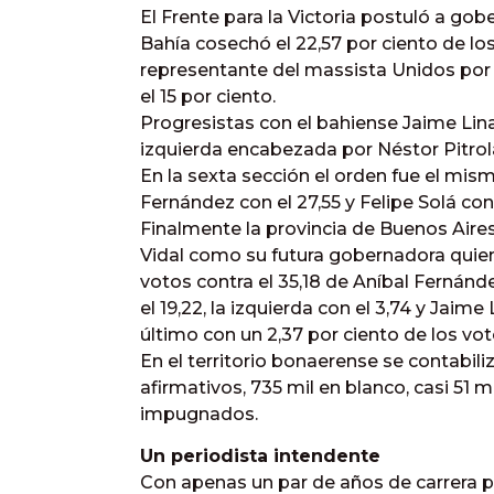
El Frente para la Victoria postuló a go
Bahía cosechó el 22,57 por ciento de los
representante del massista Unidos por
el 15 por ciento.
Progresistas con el bahiense Jaime Linar
izquierda encabezada por Néstor Pitrola
En la sexta sección el orden fue el mis
Fernández con el 27,55 y Felipe Solá con 
Finalmente la provincia de Buenos Aires
Vidal como su futura gobernadora quien 
votos contra el 35,18 de Aníbal Fernánd
el 19,22, la izquierda con el 3,74 y Jaim
último con un 2,37 por ciento de los vot
En el territorio bonaerense se contabil
afirmativos, 735 mil en blanco, casi 51 m
impugnados.
Un periodista intendente
Con apenas un par de años de carrera pol