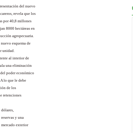
presentación del nuevo
areros, revela que los
as por 40,8 millones
ejan 8000 hectáreas en
ducción agropecuaria.
el nuevo esquema de
or unidad.
ente al interior de
tula una eliminación
n del poder económico
 A lo que le debe
ción de los
de retenciones
 dólares,
 reservas y una
l mercado exterior