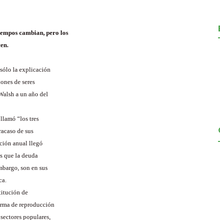
iempos cambian, pero los
en.
sólo la explicación
lones de seres
Walsh a un año del
llamó “los tres
fracaso de sus
ación anual llegó
as que la deuda
embargo, son en sus
ca.
titución de
forma de reproducción
 sectores populares,