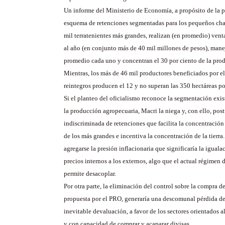
Un informe del Ministerio de Economía, a propósito de la 
esquema de retenciones segmentadas para los pequeños chac
mil terratenientes más grandes, realizan (en promedio) vent
al año (en conjunto más de 40 mil millones de pesos), man
promedio cada uno y concentran el 30 por ciento de la pro
Mientras, los más de 46 mil productores beneficiados por 
reintegros producen el 12 y no superan las 350 hectáreas p
Si el planteo del oficialismo reconoce la segmentación exist
la producción agropecuaria, Macri la niega y, con ello, pos
indiscriminada de retenciones que facilita la concentració
de los más grandes e incentiva la concentración de la tierra.
agregarse la presión inflacionaria que significaría la iguala
precios internos a los externos, algo que el actual régimen 
permite desacoplar.
Por otra parte, la eliminación del control sobre la compra de
propuesta por el PRO, generaría una descomunal pérdida de
inevitable devaluación, a favor de los sectores orientados a
y con capacidad de comprar y acaparar divisas.