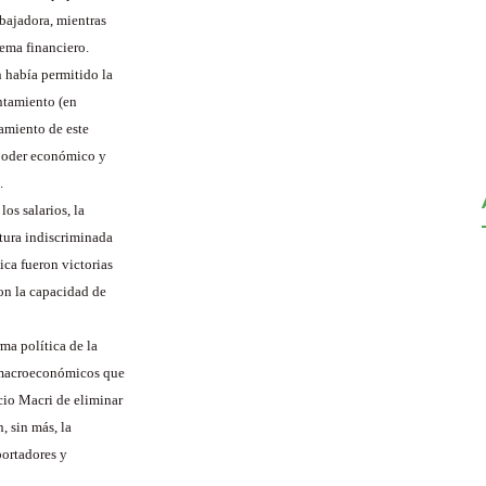
abajadora, mientras
tema financiero.
n había permitido la
entamiento (en
jamiento de este
 poder económico y
.
los salarios, la
rtura indiscriminada
ica fueron victorias
on la capacidad de
ma política de la
s macroeconómicos que
cio Macri de eliminar
, sin más, la
portadores y