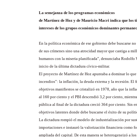
La semejanza de los programas económicos
de Martínez de Hoz y de Mauricio Macri indica que los t
intereses de los grupos económicos dominantes permanec
En la política económica de ese gobierno debe buscarse no 
de sus crímenes sino una atrocidad mayor que castiga a mil
humanos con la miseria planificada”, denunciaba Rodolfo 
inicio de la última dictadura cívico-militar.
El proyecto de Martínez de Hoz apuntaba a dominar lo que 
incendios”: la inflación, la deuda externa y la recesión. El 
objetivos manifiestos se cristalizó en 1978, año que la infl
al 160 por ciento y el PBI descendió 3,2 por ciento, mientr
pública al final de la dictadura creció 364 por ciento. Sin 
objetivos latentes donde debe buscarse el éxito de su políti
La dictadura rompió el modelo de industrialización por sus
importaciones e instauró la valorización financiera como 
ampliada del capital. De esta manera se heterogeneizó a los