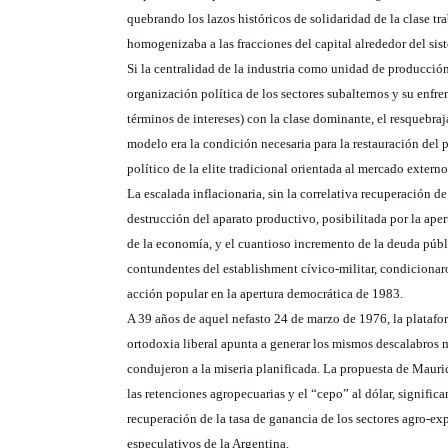
quebrando los lazos históricos de solidaridad de la clase tr
homogenizaba a las fracciones del capital alrededor del sis
Si la centralidad de la industria como unidad de producció
organización política de los sectores subalternos y su enfr
términos de intereses) con la clase dominante, el resquebra
modelo era la condición necesaria para la restauración del
político de la elite tradicional orientada al mercado externo
La escalada inflacionaria, sin la correlativa recuperación de 
destrucción del aparato productivo, posibilitada por la ape
de la economía, y el cuantioso incremento de la deuda públ
contundentes del establishment cívico-militar, condicionar
acción popular en la apertura democrática de 1983.
A 39 años de aquel nefasto 24 de marzo de 1976, la platafor
ortodoxia liberal apunta a generar los mismos descalabro
condujeron a la miseria planificada. La propuesta de Mauri
las retenciones agropecuarias y el “cepo” al dólar, significan
recuperación de la tasa de ganancia de los sectores agro-ex
especulativos de la Argentina.