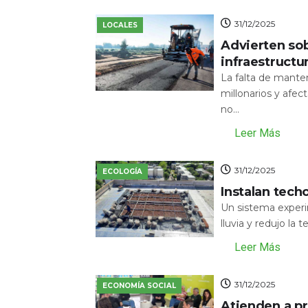
31/12/2025
LOCALES
Advierten sob
infraestructu
La falta de mante
millonarios y afecta
no...
Leer Más
31/12/2025
ECOLOGÍA
Instalan tech
Un sistema experi
lluvia y redujo la 
Leer Más
31/12/2025
ECONOMÍA SOCIAL
Atienden a pr