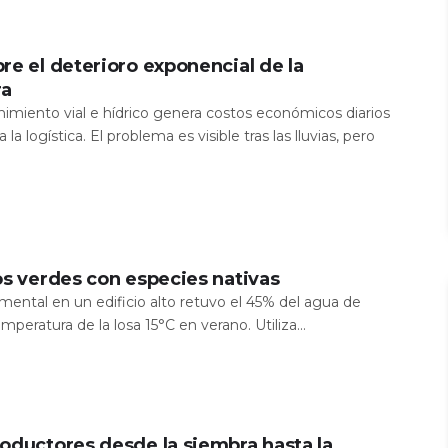
re el deterioro exponencial de la
ra
nimiento vial e hídrico genera costos económicos diarios
 la logística. El problema es visible tras las lluvias, pero
os verdes con especies nativas
mental en un edificio alto retuvo el 45% del agua de
temperatura de la losa 15°C en verano. Utiliza...
oductores desde la siembra hasta la