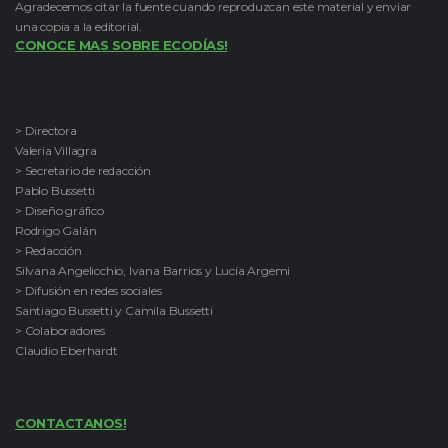
Agradecemos citar la fuente cuando reproduzcan este material y enviar
una copia a la editorial.
CONOCE MAS SOBRE ECODÍAS!
> Directora
Valeria Villagra
> Secretario de redacción
Pablo Bussetti
> Diseño gráfico
Rodrigo Galán
> Redacción
Silvana Angelicchio, Ivana Barrios y Lucía Argemi
> Difusión en redes sociales
Santiago Bussetti y Camila Bussetti
> Colaboradores
Claudio Eberhardt
CONTACTANOS!