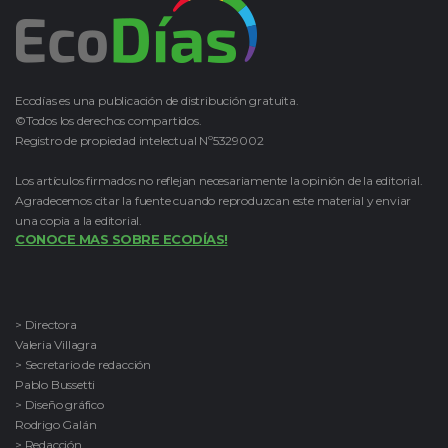
Ecodías es una publicación de distribución gratuita.
©Todos los derechos compartidos.
Registro de propiedad intelectual Nº5329002
Los artículos firmados no reflejan necesariamente la opinión de la editorial.
Agradecemos citar la fuente cuando reproduzcan este material y enviar
una copia a la editorial.
CONOCE MAS SOBRE ECODÍAS!
> Directora
Valeria Villagra
> Secretario de redacción
Pablo Bussetti
> Diseño gráfico
Rodrigo Galán
> Redacción