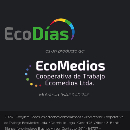
es un producto de:
Matrícula INAES 40.246.
2026
–
Copyleft.
Todos los derechos compartidos / Propietario: Cooperativa
de Trabajo EcoMedios Ltda. / Domicilio Legal: Gorriti 75. Oficina 3. Bahía
Blanca (provincia de Buenos Aires). Contacto. 2914486737 –