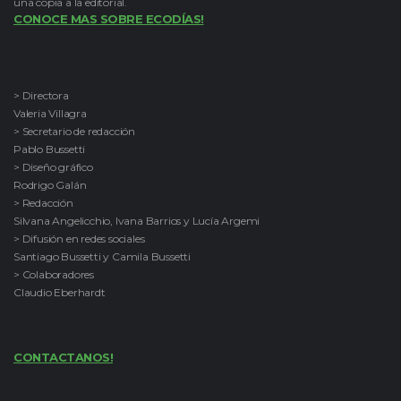
una copia a la editorial.
CONOCE MAS SOBRE ECODÍAS!
> Directora
Valeria Villagra
> Secretario de redacción
Pablo Bussetti
> Diseño gráfico
Rodrigo Galán
> Redacción
Silvana Angelicchio, Ivana Barrios y Lucía Argemi
> Difusión en redes sociales
Santiago Bussetti y Camila Bussetti
> Colaboradores
Claudio Eberhardt
CONTACTANOS!