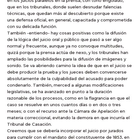
en los juicios paralelos en la prensa, con tono engolado,
que en los tribunales, donde suelen desnudar falencias
técnicas, que quedan más al descubierto porque existe
una defensa oficial, en general, capacitada y comprometida
con su delicada función.
También -entiendo- hay cosas positivas como la difusión
de la lógica del juicio oral y público que pasó a ser algo
normal y frecuente, aunque ya no convoque multitudes,
quizá porque la prensa actúa de nexo, y los tribunales han
ampliado las posibilidades para la difusión de imágenes y
sonido. Se va abriendo camino la idea de que en el juicio se
debe producir la prueba y los jueces deben convencerse
absolutamente de la culpabilidad del acusado para poder
condenarlo. También, merced a algunas modificaciones
legislativas, se ha avanzado en punto a la duración
razonable de los procesos, como en la flagrancia en que el
caso se resuelve en unos cuantos días o en dos o tres
meses; o con el recurso ante la Cámara de Apelación en
materia correccional, evitando la demora en que incurría el
Tribunal de Casación.
Creemos que se debería incorporar el juicio por jurados
para cumplir con el mandato del constituyente de 1853, en