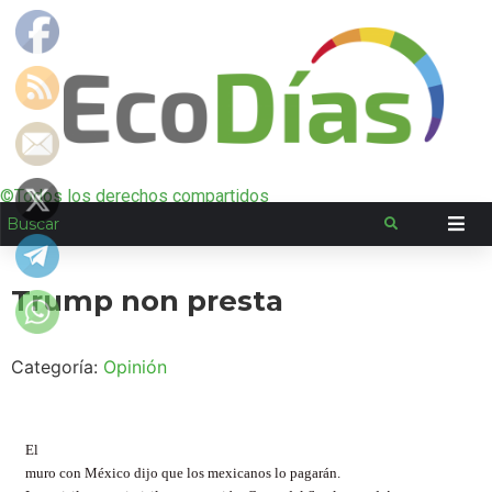
©Todos los derechos compartidos
Trump non presta
Categoría:
Opinión
El
muro con México dijo que los mexicanos lo pagarán.