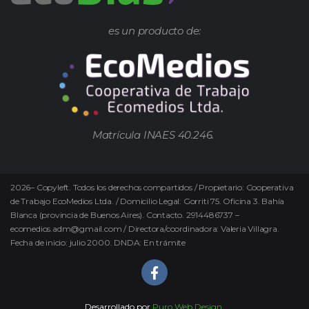
es un producto de:
Matrícula INAES 40.246.
2026
–
Copyleft.
Todos los derechos compartidos / Propietario: Cooperativa
de Trabajo EcoMedios Ltda. / Domicilio Legal: Gorriti 75. Oficina 3. Bahía
Blanca (provincia de Buenos Aires). Contacto. 2914486737 –
ecomedios.adm@gmail.com / Directora/coordinadora: Valeria Villagra.
Fecha de inicio: julio 2000. DNDA: En trámite
Desarrollado por
Puro Web Design.