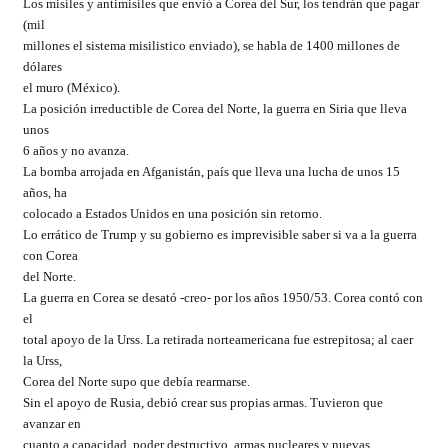
Los misiles y antimisiles que envió a Corea del Sur, los tendrán que pagar
(mil
millones el sistema misilistico enviado), se habla de 1400 millones de
dólares
el muro (México).
La posición irreductible de Corea del Norte, la guerra en Siria que lleva
unos
6 años y no avanza.
La bomba arrojada en Afganistán, país que lleva una lucha de unos 15
años, ha
colocado a Estados Unidos en una posición sin retorno.
Lo errático de Trump y su gobierno es imprevisible saber si va a la guerra
con Corea
del Norte.
La guerra en Corea se desató -creo- por los años 1950/53. Corea contó con
el
total apoyo de la Urss. La retirada norteamericana fue estrepitosa; al caer
la Urss,
Corea del Norte supo que debía rearmarse.
Sin el apoyo de Rusia, debió crear sus propias armas. Tuvieron que
avanzar en
cuanto a capacidad, poder destructivo, armas nucleares y nuevas