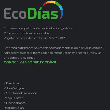
Ecodías es una publicación de distribución gratuita.
©Todos los derechos compartidos.
Registro de propiedad intelectual Nº5329002
Los artículos firmados no reflejan necesariamente la opinión de la editorial.
Agradecemos citar la fuente cuando reproduzcan este material y enviar
una copia a la editorial.
CONOCE MAS SOBRE ECODÍAS!
> Directora
Valeria Villagra
> Secretario de redacción
Pablo Bussetti
> Diseño gráfico
Rodrigo Galán