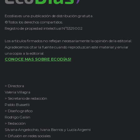
Ecodías es una publicación de distribución gratuita.
©Todos los derechos compartidos.
Registro de propiedad intelectual Nº5329002
Los artículos firmados no reflejan necesariamente la opinión de la editorial.
Agradecemos citar la fuente cuando reproduzcan este material y enviar
una copia a la editorial.
CONOCE MAS SOBRE ECODÍAS!
> Directora
Valeria Villagra
> Secretario de redacción
Pablo Bussetti
> Diseño gráfico
Rodrigo Galán
> Redacción
Silvana Angelicchio, Ivana Barrios y Lucía Argemi
> Difusión en redes sociales